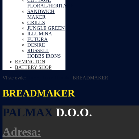
COTTAGE
FLORAL/HERITAGE
SANDWICH
MAKER
GRILLS
JUNGLE GREEN
ILLUMINA
FUTURA
DESIRE
RUSSELL
HOBBS IRONS
REMINGTON
BATTERY SHOP
Vi ste ovde:
Home
Russell Hobbs
BREADMAKER
BREADMAKER
PALMAX
D.O.O.
Adresa: