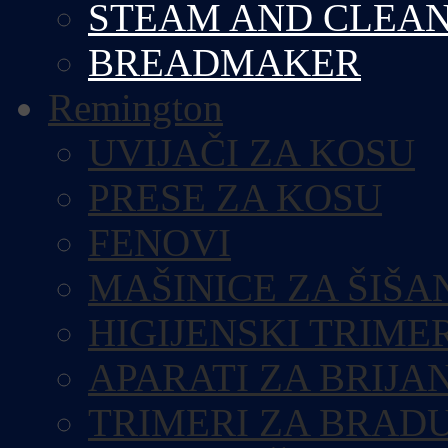
STEAM AND CLEA
BREADMAKER
Remington
UVIJAČI ZA KOSU
PRESE ZA KOSU
FENOVI
MAŠINICE ZA ŠIŠA
HIGIJENSKI TRIME
APARATI ZA BRIJA
TRIMERI ZA BRAD