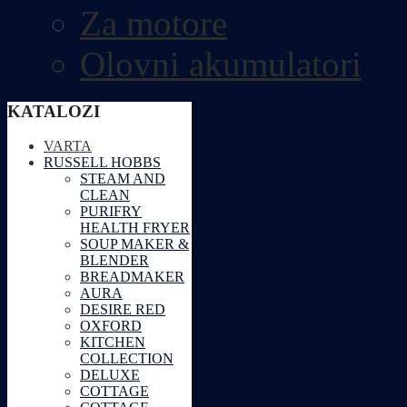
Za motore
Olovni akumulatori
KATALOZI
VARTA
RUSSELL HOBBS
STEAM AND
CLEAN
PURIFRY
HEALTH FRYER
SOUP MAKER &
BLENDER
BREADMAKER
AURA
DESIRE RED
OXFORD
KITCHEN
COLLECTION
DELUXE
COTTAGE