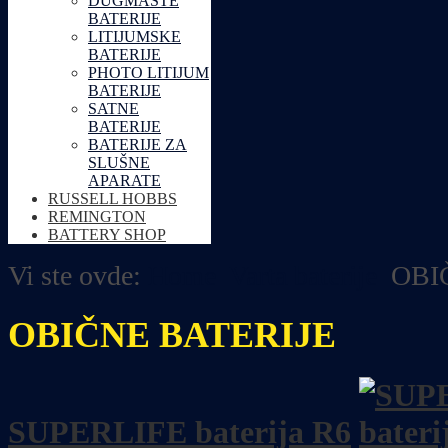
DUGMASTE
BATERIJE
LITIJUMSKE
BATERIJE
PHOTO LITIJUM
BATERIJE
SATNE
BATERIJE
BATERIJE ZA
SLUŠNE
APARATE
RUSSELL HOBBS
REMINGTON
BATTERY SHOP
Vi ste ovde:
Home
Varta baterije
OBI
OBIČNE BATERIJE
SUPERLIFE baterija R6