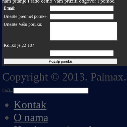
nam pitanje i rado ćemo Vam pružiti odgovor i pomoć.
Email:
Unesite predmet poruke:
Unesite Vašu poruku:
Koliko je 22-10?
Copyright © 2013. Palmax.
traži...
Kontak
O nama