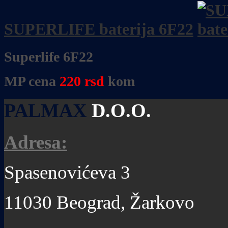
SUPERLIFE baterija 6F22
Superlife 6F22
MP cena
220
rsd
kom
PALMAX
D.O.O.
Adresa:
Spasenovićeva 3
11030 Beograd, Žarkovo