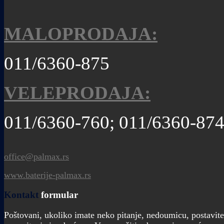
MALOPRODAJA:
011/6360-875
VELEPRODAJA:
011/6360-760; 011/6360-87
office@palmax.rs
www.baterije-palmax.rs
Kontakt
formular
Poštovani, ukoliko imate neko pitanje, nedoumicu, postavite