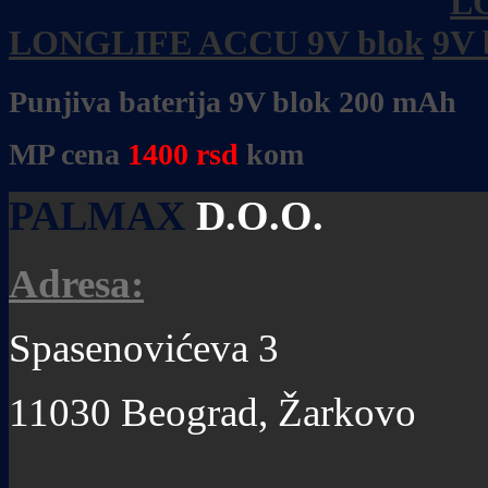
LONGLIFE ACCU 9V blok
Punjiva baterija 9V blok
200 mAh
MP cena
1400
rsd
kom
PALMAX
D.O.O.
Adresa:
Spasenovićeva 3
11030 Beograd, Žarkovo