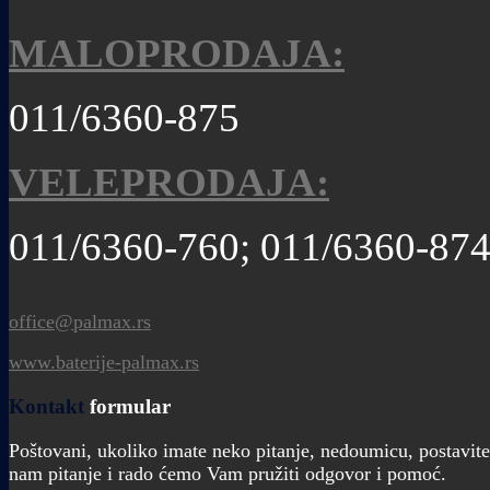
MALOPRODAJA:
011/6360-875
VELEPRODAJA:
011/6360-760; 011/6360-87
office@palmax.rs
www.baterije-palmax.rs
Kontakt
formular
Poštovani, ukoliko imate neko pitanje, nedoumicu, postavite
nam pitanje i rado ćemo Vam pružiti odgovor i pomoć.