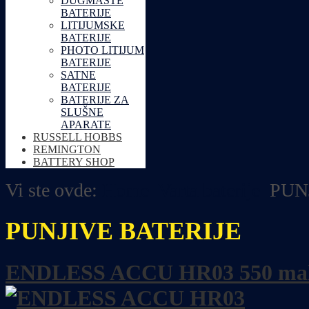
DUGMASTE
BATERIJE
LITIJUMSKE
BATERIJE
PHOTO LITIJUM
BATERIJE
SATNE
BATERIJE
BATERIJE ZA
SLUŠNE
APARATE
RUSSELL HOBBS
REMINGTON
BATTERY SHOP
Vi ste ovde:
Home
Varta baterije
PUN
PUNJIVE BATERIJE
ENDLESS ACCU HR03 550 ma