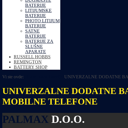
DUGMASTE
BATERIJE
LITIJUMSKE
BATERIJE
PHOTO LITIJUM
BATERIJE
SATNE
BATERIJE
BATERIJE ZA
SLUŠNE
APARATE
RUSSELL HOBBS
REMINGTON
BATTERY SHOP
Vi ste ovde:
Home
Varta baterije
UNIVERZALNE DODATNE BAT
UNIVERZALNE DODATNE BA
MOBILNE TELEFONE
PALMAX
D.O.O.