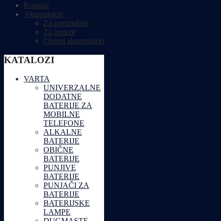
Kontakt
Akumulatori
Za automobile
Za motore
Olovni akumulatori
KATALOZI
VARTA
UNIVERZALNE
DODATNE
BATERIJE ZA
MOBILNE
TELEFONE
ALKALNE
BATERIJE
OBIČNE
BATERIJE
PUNJIVE
BATERIJE
PUNJAČI ZA
BATERIJE
BATERIJSKE
LAMPE
DUGMASTE