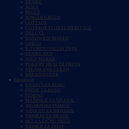
DESIRE
AURA
PEGLE
JUNGLE GREEN
COTTAGE
COTTAGE FLORAL/HERITAGE
DELUXE
SANDWICH MAKER
GRILLS
KITCHEN COLLECTION
DESIRE RED
SOUP MAKER
PURIFRY HEALTH FRYER
STEAM AND CLEAN
BREADMAKER
Remington
UVIJAČI ZA KOSU
PRESE ZA KOSU
FENOVI
MAŠINICE ZA ŠIŠANJE
HIGIJENSKI TRIMER
APARATI ZA BRIJANJE
TRIMERI ZA BRADU
SET ZA LIČNU NEGU
TRIMER ZA TELO