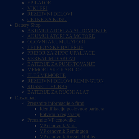
EPILATOR
VIKLERI
REZERVNI DELOVI
CETKE ZA KOSU
Battery Shop
AKUMULATORI ZA AUTOMOBILE
AKUMULATORI ZA MOTORE
OLOVNI AKUMULATORI
TELEFONSKE BATERIJE
PRIBOR ZA ZIPPO UPALJACE
VERBATIM DISKOVI
BATERIJE ZA PUNKTOVANJE
MEMORIJSKE KARTICE
FLEŠ MEMORIJE
REZERVNI DELOVI REMINGTON
RUSSELL HOBBS
BATERIJE ZA RUCNI ALAT
Download
Preuzmite informacije o firmi
Identifikaciju poslovnog partnera
Potvrdu o registraciji
Preuzmite VP cenovnike
VP cenovnik Varta
VP cenovnik Remington
VP cenovnik Russell Hobbs