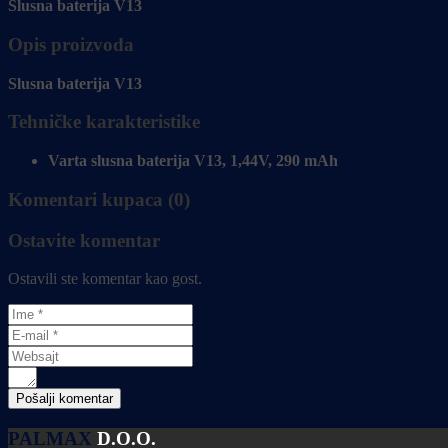
Slusna baterija V13
Opis proizvoda
Slusna baterija V13
Tehničke karakteristike
Varta slusna baterija V13, 1,44V, 290 mAh
Komentari kupaca (0)
Ostavite komentar
Ostavili ste komentar kao gost.
PALMAX
D.O.O.