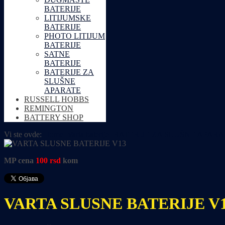
BATERIJE
LITIJUMSKE
BATERIJE
PHOTO LITIJUM
BATERIJE
SATNE
BATERIJE
BATERIJE ZA
SLUŠNE
APARATE
RUSSELL HOBBS
REMINGTON
BATTERY SHOP
Vi ste ovde:
Home
Varta baterije
BATERIJE ZA SLUŠNE APARA
MP cena
100
rsd
kom
VARTA SLUSNE BATERIJE V