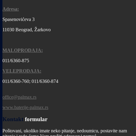
Adresa:
Spasenovićeva 3
11030 Beograd, Žarkovo
MALOPRODAJA:
011/6360-875
VELEPRODAJA:
011/6360-760; 011/6360-874
office@palmax.rs
www.baterije-palmax.rs
Kontakt
formular
Poštovani, ukoliko imate neko pitanje, nedoumicu, postavite nam